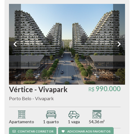
990.000
Vértice - Vivapark
R$
Porto Belo - Vivapark
Apartamento
1 quarto
1 vaga
54,36 m²
CONTATAR CORRETOR
ADICIONAR AOS FAVORITOS