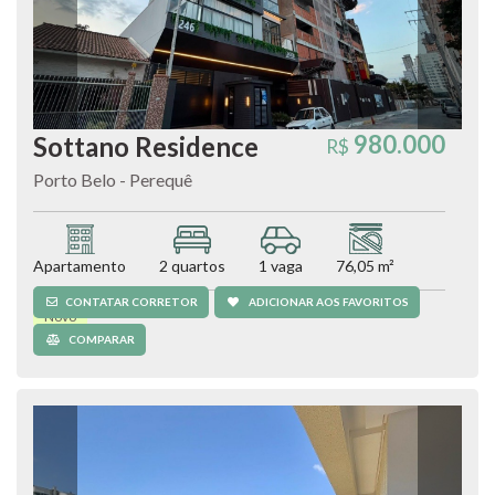
980.000
Sottano Residence
R$
Porto Belo - Perequê
Apartamento
2 quartos
1 vaga
76,05 m²
CONTATAR CORRETOR
ADICIONAR AOS FAVORITOS
Novo
COMPARAR