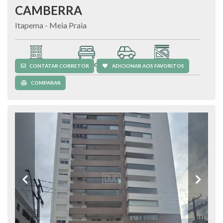
CAMBERRA
Itapema - Meia Praia
Apartamento
3 quartos
1 vaga
110 m²
CONTATAR CORRETOR
ADICIONAR AOS FAVORITOS
COMPARAR