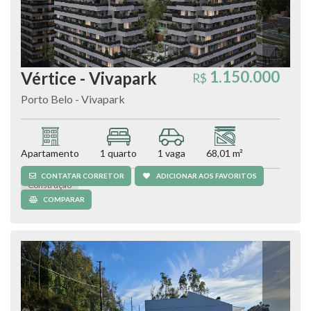
1.150.000
Vértice - Vivapark
R$
Porto Belo - Vivapark
Apartamento
1 quarto
1 vaga
68,01 m²
CONTATAR CORRETOR
ADICIONAR AOS FAVORITOS
Construção
COMPARAR