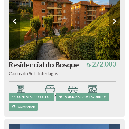
272.000
Residencial do Bosque
R$
Caxias do Sul - Interlagos
Apartamento
3 quartos
1 vaga
63 m²
CONTATAR CORRETOR
ADICIONAR AOS FAVORITOS
COMPARAR