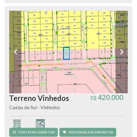
420.000
Terreno Vinhedos
R$
Caxias do Sul - Vinhedos
Terreno
360 m²
CONTATAR CORRETOR
ADICIONAR AOS FAVORITOS