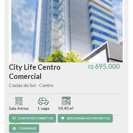
695.000
City Life Centro
R$
Comercial
Caxias do Sul - Centro
Sala Aérea
1 vaga
59,40 m²
CONTATAR CORRETOR
ADICIONAR AOS FAVORITOS
Novo
COMPARAR