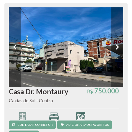
750.000
Casa Dr. Montaury
R$
Caxias do Sul - Centro
Casa comercial
2 quartos
162,96 m²
CONTATAR CORRETOR
ADICIONAR AOS FAVORITOS