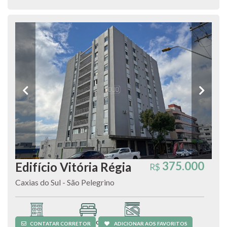
375.000
Edifício Vitória Régia
R$
Caxias do Sul - São Pelegrino
Apartamento
3 quartos
97,05 m²
CONTATAR CORRETOR
ADICIONAR AOS FAVORITOS