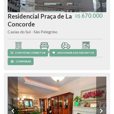
670.000
Residencial Praça de La
R$
Concorde
Caxias do Sul - São Pelegrino
Apartamento
2 quartos
2 vagas
89,63 m²
CONTATAR CORRETOR
ADICIONAR AOS FAVORITOS
COMPARAR