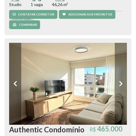
Studio
1 vaga
46,26 m²
CONTATAR CORRETOR
ADICIONAR AOS FAVORITOS
Construção
COMPARAR
465.000
Authentic Condomínio
R$