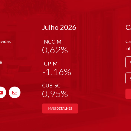
Julho 2026
C
INCC-M
úvidas
Ca
0,62%
in
ê
IGP-M
-1,16%
CUB-SC
0,95%
MAIS DETALHES