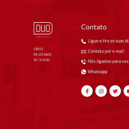
Contato
Ligue e tire as suas d
CRECI
Contato por e-mail
RS: 23.860J
SC: 9.539J
Nós ligamos para voc
Whatsapp