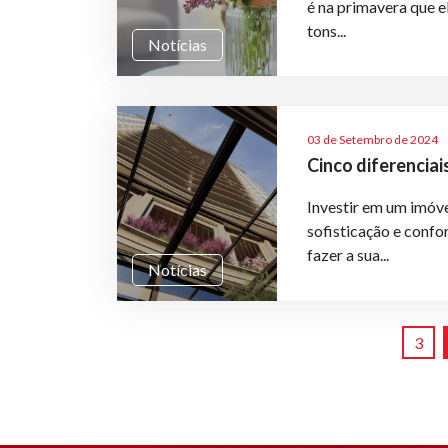
é na primavera que e
tons...
Notícias
03 de Setembro de 2024
Cinco diferenciai
Investir em um imóve
sofisticação e confo
fazer a sua...
Notícias
3