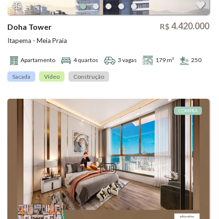
4.420.000
R$
Doha Tower
Itapema - Meia Praia
Apartamento
4 quartos
3 vagas
179 m²
250
Sacada
Vídeo
Construção
COMPRA