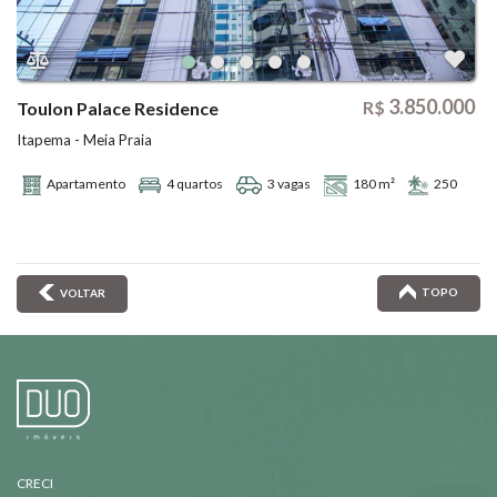
3.850.000
R$
Toulon Palace Residence
Itapema - Meia Praia
Apartamento
4 quartos
3 vagas
180 m²
250
TOPO
VOLTAR
CRECI