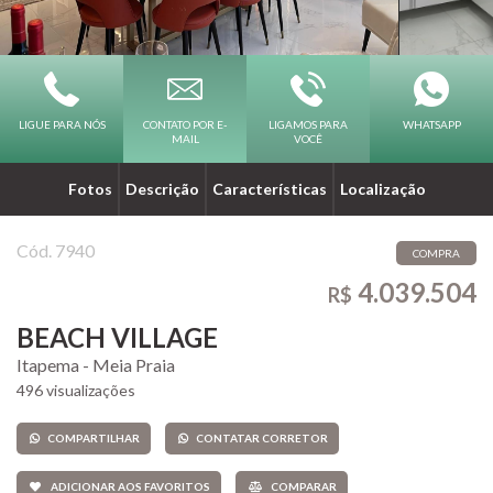
LIGUE PARA NÓS
CONTATO POR E-
LIGAMOS PARA
WHATSAPP
MAIL
VOCÊ
Fotos
Descrição
Características
Localização
Cód. 7940
COMPRA
4.039.504
R$
BEACH VILLAGE
Itapema - Meia Praia
496 visualizações
COMPARTILHAR
CONTATAR CORRETOR
ADICIONAR AOS FAVORITOS
COMPARAR