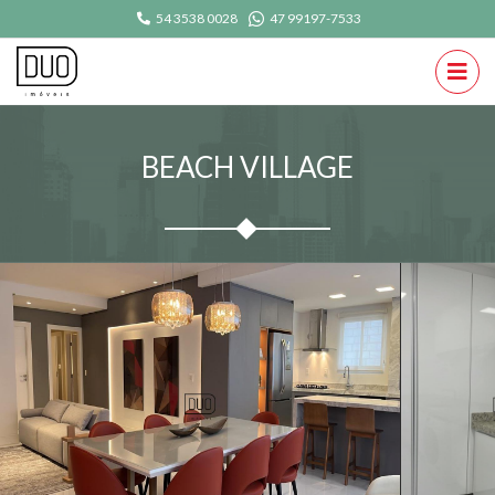
54 3538 0028
47 99197-7533
BEACH VILLAGE