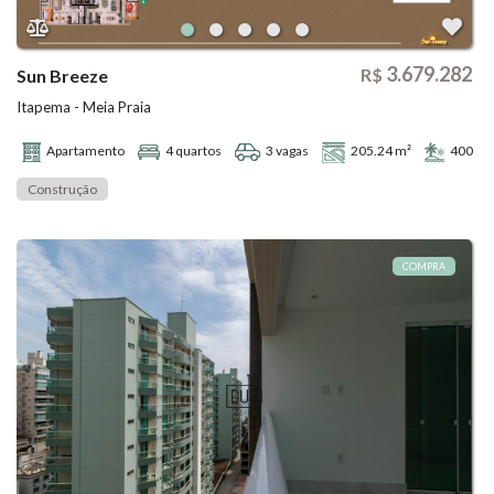
3.679.282
R$
Sun Breeze
Itapema - Meia Praia
Apartamento
4 quartos
3 vagas
205.24 m²
400
Construção
COMPRA